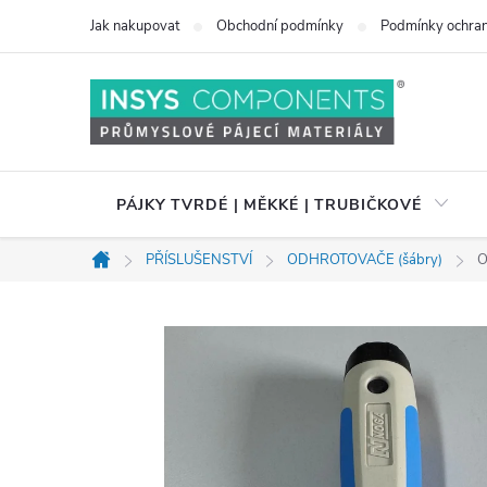
Přejít
Jak nakupovat
Obchodní podmínky
Podmínky ochran
na
obsah
PÁJKY TVRDÉ | MĚKKÉ | TRUBIČKOVÉ
PŘÍSLUŠENSTVÍ
ODHROTOVAČE (šábry)
O
Domů