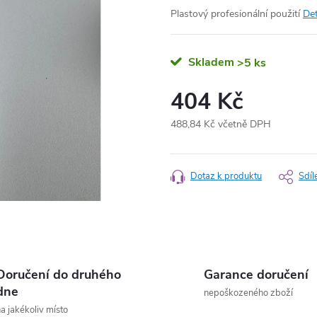
Plastový profesionální použití
Det
Skladem
>5 ks
404 Kč
488,84 Kč včetně DPH
Měrná
cena:
Dotaz k produktu
Sdíl
Doručení do druhého
Garance doručení
dne
nepoškozeného zboží
a jakékoliv místo