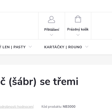
NÁKUPNÍ
KOŠÍK
Prázdný košík
Přihlášení
 LEN | PASTY
KARTÁČKY | ROUNO
PŘÍS
 (šábr) se třemi
odrobnosti hodnocení
Kód produktu:
NB3000