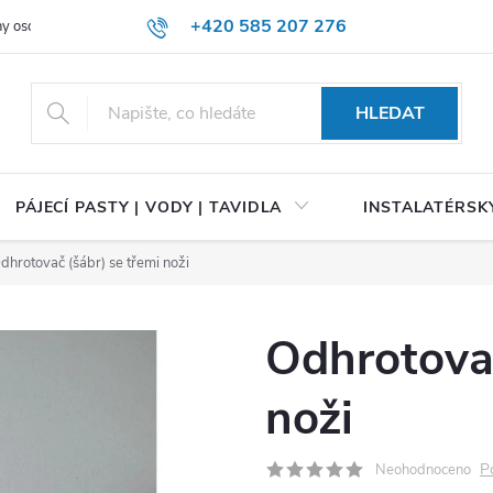
+420 585 207 276
y osobních údajů
HLEDAT
PÁJECÍ PASTY | VODY | TAVIDLA
INSTALATÉRSKÝ
dhrotovač (šábr) se třemi noži
Odhrotovač
noži
P
Neohodnoceno