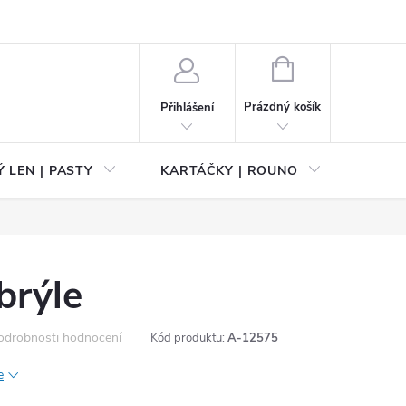
NÁKUPNÍ
KOŠÍK
Prázdný košík
Přihlášení
 LEN | PASTY
KARTÁČKY | ROUNO
PŘÍS
brýle
odrobnosti hodnocení
Kód produktu:
A-12575
e