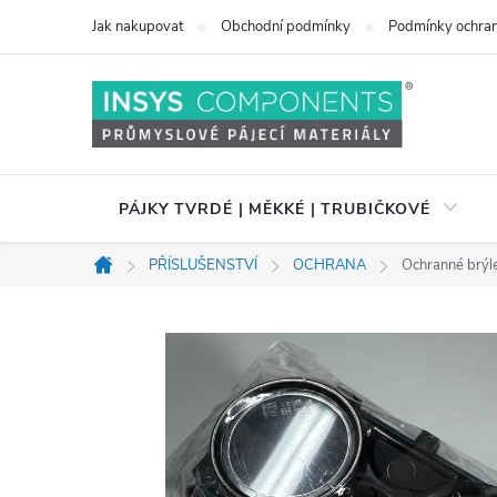
Přejít
Jak nakupovat
Obchodní podmínky
Podmínky ochran
na
obsah
PÁJKY TVRDÉ | MĚKKÉ | TRUBIČKOVÉ
PŘÍSLUŠENSTVÍ
OCHRANA
Ochranné brýl
Domů