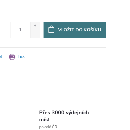
VLOŽIT DO KOŠÍKU
et
Tisk
Přes 3000 výdejních
míst
po celé ČR