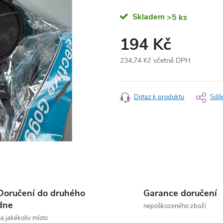
Skladem
>5 ks
194 Kč
234,74 Kč včetně DPH
Měrná
cena:
Dotaz k produktu
Sdíl
Doručení do druhého
Garance doručení
dne
nepoškozeného zboží
a jakékoliv místo