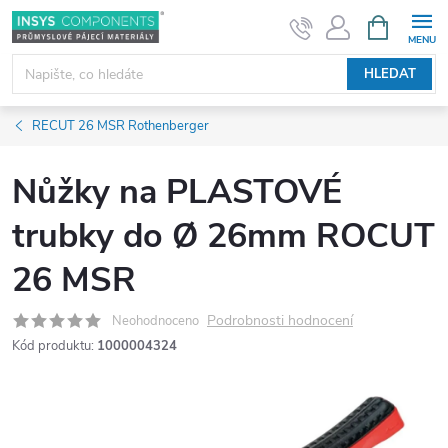
Přejít
NÁKUPNÍ
KOŠÍK
na
obsah
HLEDAT
RECUT 26 MSR Rothenberger
Nůžky na PLASTOVÉ
trubky do Ø 26mm ROCUT
26 MSR
Podrobnosti hodnocení
Neohodnoceno
Kód produktu:
1000004324