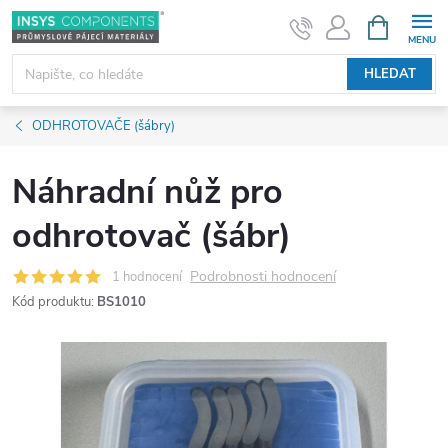
Přejít
NÁKUPNÍ
KOŠÍK
na
obsah
HLEDAT
ODHROTOVAČE (šábry)
Náhradní nůž pro
odhrotovač (šábr)
Podrobnosti hodnocení
1 hodnocení
Kód produktu:
BS1010