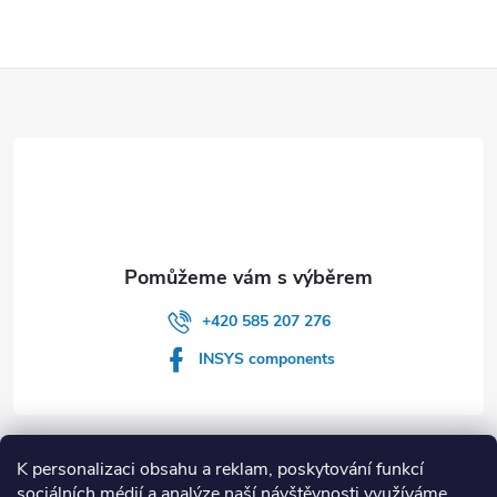
Z
á
p
a
t
+420 585 207 276
í
INSYS components
Informace pro vás
K personalizaci obsahu a reklam, poskytování funkcí
sociálních médií a analýze naší návštěvnosti využíváme