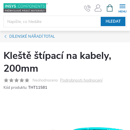
Přejít
NÁKUPNÍ
KOŠÍK
na
obsah
HLEDAT
DÍLENSKÉ NÁŘADÍ TOTAL
Kleště štípací na kabely,
200mm
Podrobnosti hodnocení
Neohodnoceno
Kód produktu:
THT11581