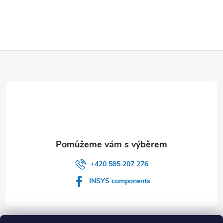
Z
á
p
a
t
+420 585 207 276
í
INSYS components