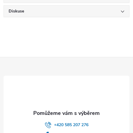
Diskuse
Z
á
p
a
t
+420 585 207 276