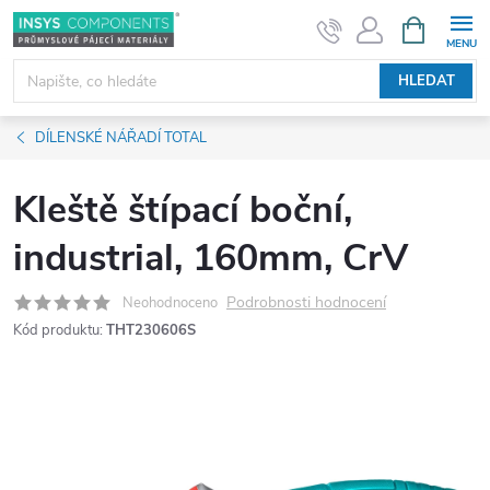
Přejít
NÁKUPNÍ
KOŠÍK
na
obsah
HLEDAT
DÍLENSKÉ NÁŘADÍ TOTAL
Kleště štípací boční,
industrial, 160mm, CrV
Podrobnosti hodnocení
Neohodnoceno
Kód produktu:
THT230606S