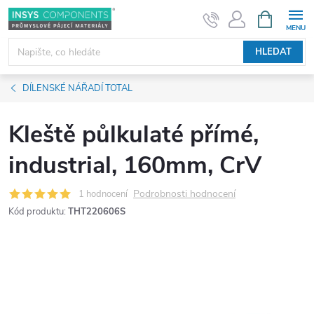
Přejít
NÁKUPNÍ
KOŠÍK
na
obsah
HLEDAT
DÍLENSKÉ NÁŘADÍ TOTAL
Kleště půlkulaté přímé,
industrial, 160mm, CrV
Podrobnosti hodnocení
1 hodnocení
Kód produktu:
THT220606S