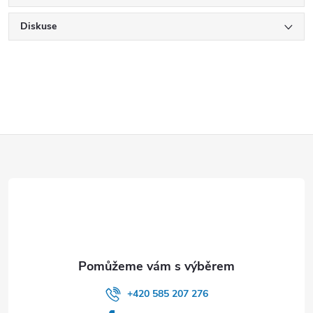
Diskuse
Z
á
p
a
t
+420 585 207 276