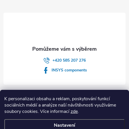
Z
á
p
a
t
+420 585 207 276
í
INSYS components
Informace pro vás
K personalizaci obsahu a reklam, poskytování funkcí
sociálních médií a analýze naší návštěvnosti využíváme
soubory cookies. Více informací
zde
.
Novinky
Nastavení