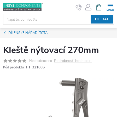
Přejít
NÁKUPNÍ
KOŠÍK
na
obsah
HLEDAT
DÍLENSKÉ NÁŘADÍ TOTAL
Kleště nýtovací 270mm
Podrobnosti hodnocení
Neohodnoceno
Kód produktu:
THT32108S