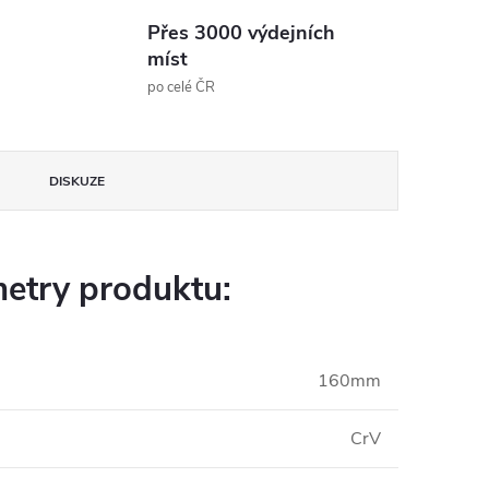
Přes 3000 výdejních
míst
po celé ČR
DISKUZE
etry produktu:
160mm
CrV