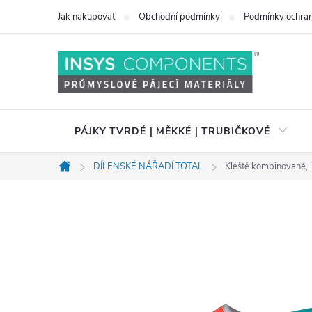
Přejít
Jak nakupovat
Obchodní podmínky
Podmínky ochran
na
obsah
PÁJKY TVRDÉ | MĚKKÉ | TRUBIČKOVÉ
DÍLENSKÉ NÁŘADÍ TOTAL
Kleště kombinované, 
Domů