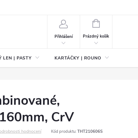
NÁKUPNÍ
KOŠÍK
Prázdný košík
Přihlášení
 LEN | PASTY
KARTÁČKY | ROUNO
PŘÍS
mbinované,
, 160mm, CrV
odrobnosti hodnocení
Kód produktu:
THT210606S