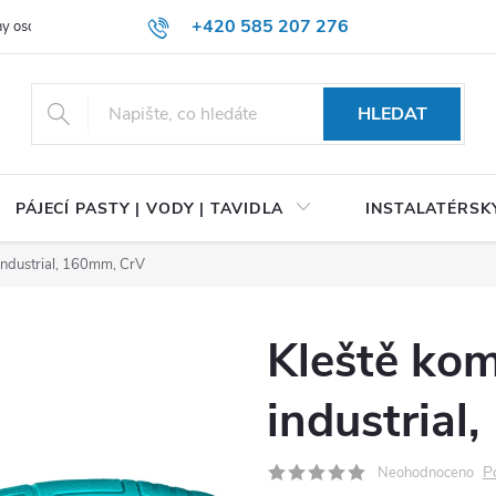
+420 585 207 276
y osobních údajů
HLEDAT
PÁJECÍ PASTY | VODY | TAVIDLA
INSTALATÉRSKÝ
industrial, 160mm, CrV
Kleště ko
industrial
P
Neohodnoceno