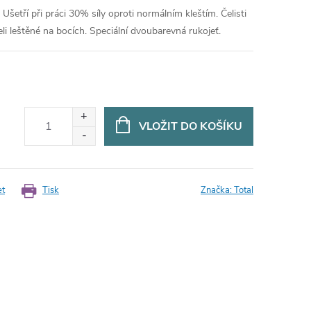
. Ušetří při práci 30% síly oproti normálním kleštím. Čelisti
eli leštěné na bocích. Speciální dvoubarevná rukojeť.
VLOŽIT DO KOŠÍKU
et
Tisk
Značka:
Total