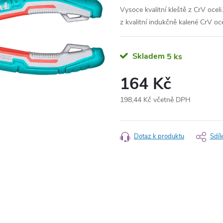
Vysoce kvalitní kleště z CrV oceli
z kvalitní indukčně kalené CrV oc
Skladem
5 ks
164 Kč
198,44 Kč včetně DPH
Měrná
cena:
Dotaz k produktu
Sdíl