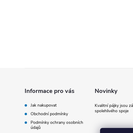
Z
á
Informace pro vás
Novinky
p
Jak nakupovat
Kvalitní pájky jsou z
spolehlivého spoje
Obchodní podmínky
a
Podmínky ochrany osobních
údajů