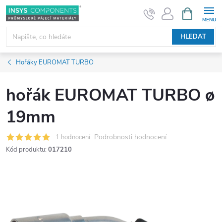
Přejít
NÁKUPNÍ
KOŠÍK
na
obsah
HLEDAT
Hořáky EUROMAT TURBO
hořák EUROMAT TURBO ø
19mm
Podrobnosti hodnocení
1 hodnocení
Kód produktu:
017210