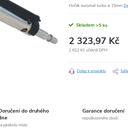
Hořák euromat turbo ø 15mm
De
Skladem
>5 ks
2 323,97 Kč
2 812 Kč včetně DPH
Měrná
cena:
Dotaz k produktu
Sdíl
Doručení do druhého
Garance doručení
dne
nepoškozeného zboží
a jakékoliv místo