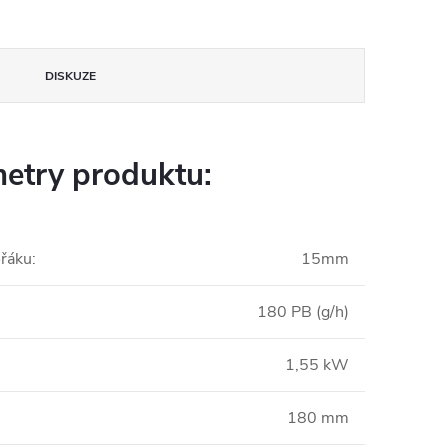
DISKUZE
etry produktu:
řáku
:
15mm
180 PB (g/h)
1,55 kW
180 mm