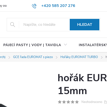
+420 585 207 276
y osobních údajů
HLEDAT
PÁJECÍ PASTY | VODY | TAVIDLA
INSTALATÉRSKÝ
rch)
GCE řada EUROMAT s piezo
Hořáky EUROMAT TURBO
hořák EU
15mm
P
Neohodnoceno