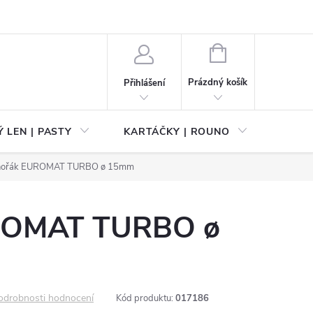
NÁKUPNÍ
KOŠÍK
Prázdný košík
Přihlášení
 LEN | PASTY
KARTÁČKY | ROUNO
PŘÍS
hořák EUROMAT TURBO ø 15mm
ROMAT TURBO ø
odrobnosti hodnocení
Kód produktu:
017186