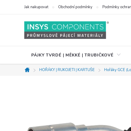
Přejít
Jak nakupovat
Obchodní podmínky
Podmínky ochran
na
obsah
PÁJKY TVRDÉ | MĚKKÉ | TRUBIČKOVÉ
HOŘÁKY | RUKOJETI | KARTUŠE
Hořáky GCE (Lo
Domů