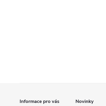
Z
á
Informace pro vás
Novinky