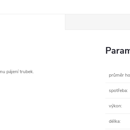
Param
u pájení trubek.
průměr ho
spotřeba
:
výkon
:
délka
: