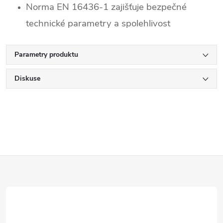
Norma EN 16436-1 zajišťuje bezpečné
technické parametry a spolehlivost
Parametry produktu
Diskuse
Z
á
p