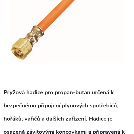
Pryžová hadice pro propan-butan určená k
bezpečnému připojení plynových spotřebičů,
hořáků, vařičů a dalších zařízení. Hadice je
osazená závitovými koncovkami a připravená k