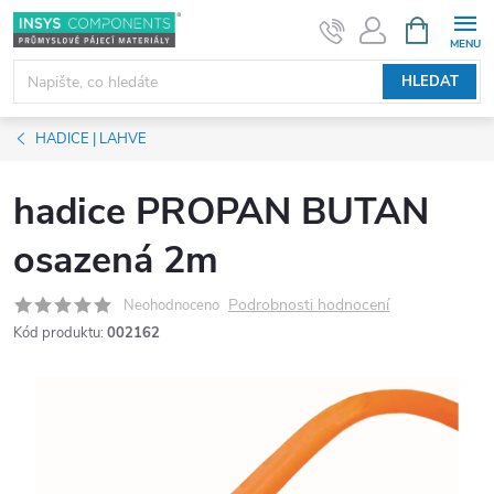
Přejít
NÁKUPNÍ
KOŠÍK
na
obsah
HLEDAT
HADICE | LAHVE
hadice PROPAN BUTAN
osazená 2m
Podrobnosti hodnocení
Neohodnoceno
Kód produktu:
002162