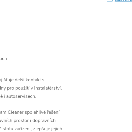
loch
išťuje delší kontakt s
ný pro použití v instalatérství,
ě i autoservisech.
am Cleaner spolehlivé řešení
ovních prostor i dopravních
stotu zařízení, zlepšuje jejich