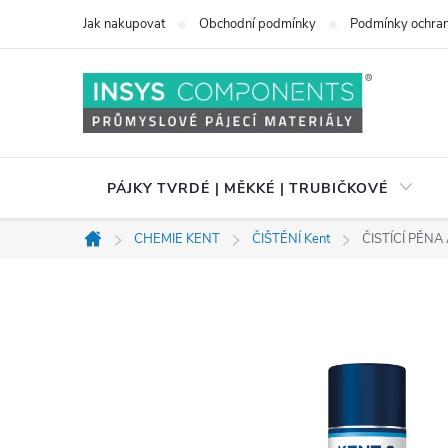
Přejít
Jak nakupovat
Obchodní podmínky
Podmínky ochran
na
obsah
PÁJKY TVRDÉ | MĚKKÉ | TRUBIČKOVÉ
CHEMIE KENT
ČIŠTĚNÍ Kent
ČISTÍCÍ PĚN
Domů