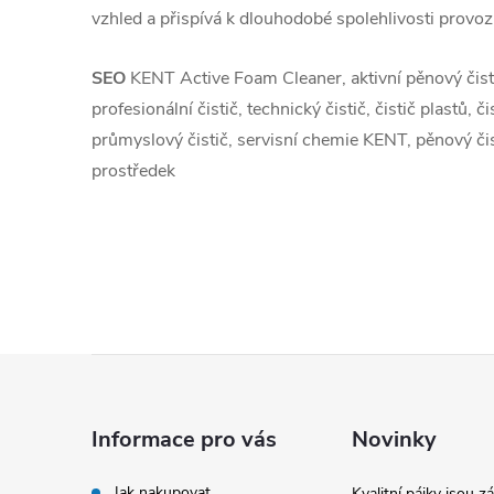
vzhled a přispívá k dlouhodobé spolehlivosti provoz
SEO
KENT Active Foam Cleaner, aktivní pěnový čist
profesionální čistič, technický čistič, čistič plastů, či
průmyslový čistič, servisní chemie KENT, pěnový čist
prostředek
Z
á
Informace pro vás
Novinky
p
Jak nakupovat
Kvalitní pájky jsou z