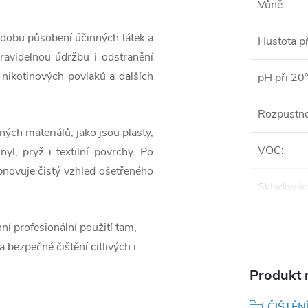
Vůně
:
 dobu působení účinných látek a
Hustota p
ravidelnou údržbu i odstranění
 nikotinových povlaků a dalších
pH při 20
Rozpustno
ých materiálů, jako jsou plasty,
VOC
:
nyl, pryž i textilní povrchy. Po
bnovuje čistý vzhled ošetřeného
Skladován
í profesionální použití tam,
 bezpečné čištění citlivých i
Produkt n
ČIŠTĚNÍ