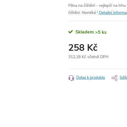
Pěna na čištění - nejlepší na trhu 
čištění.
Nestéká !
Detailní inform
Skladem
>5 ks
258 Kč
312,18 Kč včetně DPH
Měrná
cena:
Dotaz k produktu
Sdíl