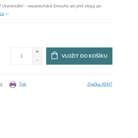
!
Univerzální - nezanechává šmouhy ani jiné stopy po
ace
VLOŽIT DO KOŠÍKU
et
Tisk
Značka:
KENT