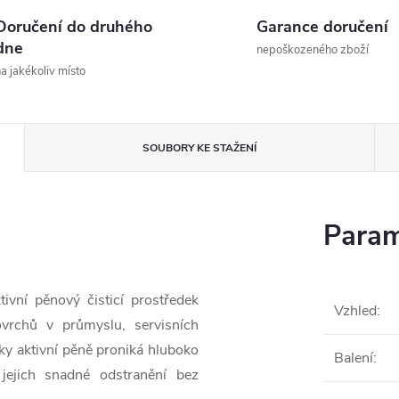
Doručení do druhého
Garance doručení
dne
nepoškozeného zboží
a jakékoliv místo
SOUBORY KE STAŽENÍ
Param
ivní pěnový čisticí prostředek
Vzhled
:
ovrchů v průmyslu, servisních
íky aktivní pěně proniká hluboko
Balení
:
 jejich snadné odstranění bez