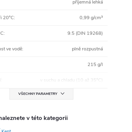
příjemná lehká
ři 20°C
:
0,99 g/cm³
°C
:
9.5 (DIN 19268)
st ve vodě
:
plně rozpustná
215 g/l
í
:
v suchu a chladu (10 až 35°C)
VŠECHNY PARAMETRY
aleznete v této kategorii
 Kent