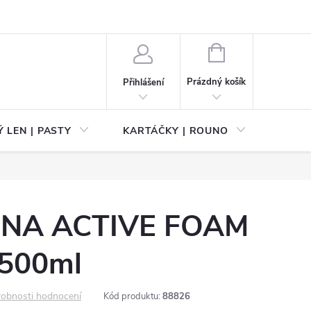
NÁKUPNÍ
KOŠÍK
Prázdný košík
Přihlášení
 LEN | PASTY
KARTÁČKY | ROUNO
PŘÍS
PĚNA ACTIVE FOAM
500ml
obnosti hodnocení
Kód produktu:
88826