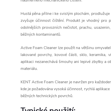
nadměrného mechanického čištění.
Hustá pěna přilne i ke svislým plochám, prodlužuje
zvyšuje účinnost čištění. Produkt je vhodný pro p
odolnějších provozních nečistot, prachu, usazenin,
běžných kontaminantů.
Active Foam Cleaner lze použít na většinu omyvateln
lakované povrchy, kovové části, sklo, keramika, vi
aplikaci nezanechává šmouhy ani lepivé zbytky a o
materiálu.
KENT Active Foam Cleaner je navržen pro každodenn
kde je požadována vysoká účinnost, rychlá aplikace a
běžných technických povrchů.
Typické použití: