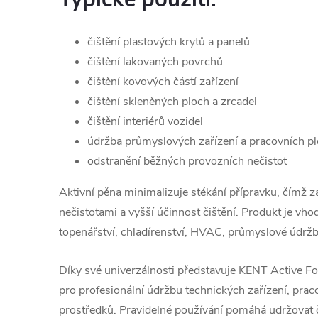
čištění plastových krytů a panelů
čištění lakovaných povrchů
čištění kovových částí zařízení
čištění skleněných ploch a zrcadel
čištění interiérů vozidel
údržba průmyslových zařízení a pracovních p
odstranění běžných provozních nečistot
Aktivní pěna minimalizuje stékání přípravku, čímž zaj
nečistotami a vyšší účinnost čištění. Produkt je vhod
topenářství, chladírenství, HVAC, průmyslové údržb
Díky své univerzálnosti představuje KENT Active Fo
pro profesionální údržbu technických zařízení, prac
prostředků. Pravidelné používání pomáhá udržovat či