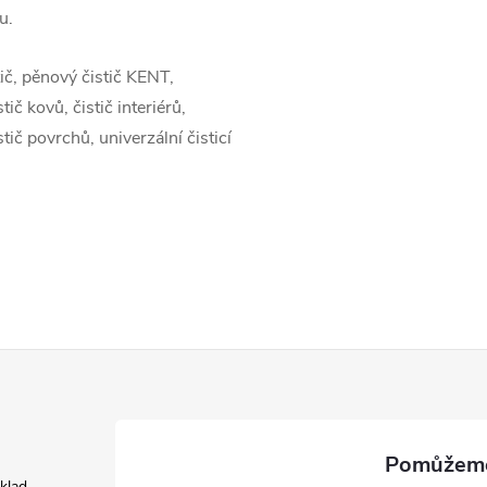
u.
ič, pěnový čistič KENT,
stič kovů, čistič interiérů,
ič povrchů, univerzální čisticí
áklad