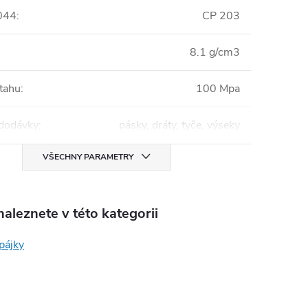
044
:
CP 203
8.1 g/cm3
 tahu
:
100 Mpa
dodávky
:
pásky, dráty, tyče, výseky
VŠECHNY PARAMETRY
aleznete v této kategorii
pájky