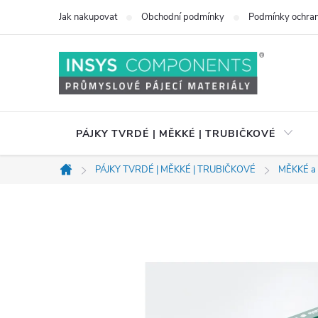
Přejít
Jak nakupovat
Obchodní podmínky
Podmínky ochran
na
obsah
PÁJKY TVRDÉ | MĚKKÉ | TRUBIČKOVÉ
PÁJKY TVRDÉ | MĚKKÉ | TRUBIČKOVÉ
MĚKKÉ a
Domů