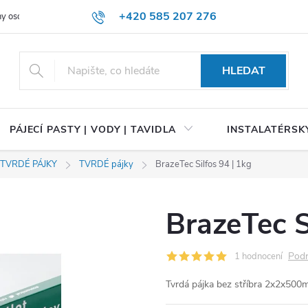
+420 585 207 276
y osobních údajů
HLEDAT
PÁJECÍ PASTY | VODY | TAVIDLA
INSTALATÉRSKÝ
 TVRDÉ PÁJKY
TVRDÉ pájky
BrazeTec Silfos 94 | 1kg
BrazeTec S
Podr
1 hodnocení
Tvrdá pájka bez stříbra 2x2x5