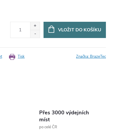
VLOŽIT DO KOŠÍKU
et
Tisk
Značka:
BrazeTec
Přes 3000 výdejních
míst
po celé ČR