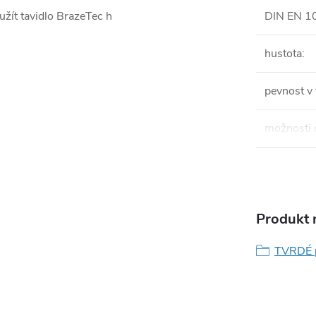
žít tavidlo BrazeTec h
DIN EN 1
hustota
:
pevnost v
možnosti 
Produkt n
TVRDÉ 