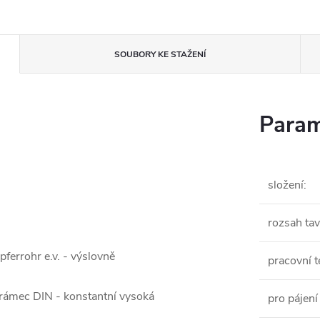
SOUBORY KE STAŽENÍ
Param
složení
:
rozsah tav
ferrohr e.v. - výslovně
pracovní t
 rámec DIN - konstantní vysoká
pro pájení