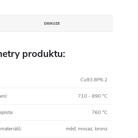
DISKUZE
etry produktu:
Cu93.8P6.2
ení
:
710 - 890 °C
eplota
:
760 °C
 materiálů
:
měď, mosaz, bronz