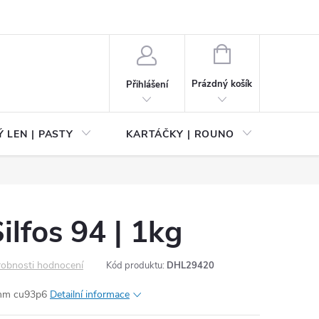
NÁKUPNÍ
KOŠÍK
Prázdný košík
Přihlášení
 LEN | PASTY
KARTÁČKY | ROUNO
PŘÍS
ilfos 94 | 1kg
obnosti hodnocení
Kód produktu:
DHL29420
00mm cu93p6
Detailní informace