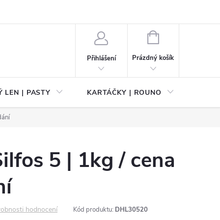
NÁKUPNÍ
KOŠÍK
Prázdný košík
Přihlášení
 LEN | PASTY
KARTÁČKY | ROUNO
PŘÍS
dání
lfos 5 | 1kg / cena
ní
obnosti hodnocení
Kód produktu:
DHL30520