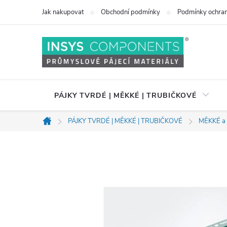
Přejít
Jak nakupovat
Obchodní podmínky
Podmínky ochran
na
obsah
PÁJKY TVRDÉ | MĚKKÉ | TRUBIČKOVÉ
PÁJKY TVRDÉ | MĚKKÉ | TRUBIČKOVÉ
MĚKKÉ a
Domů