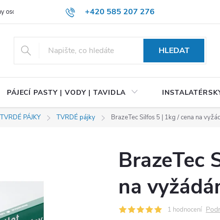
+420 585 207 276
y osobních údajů
HLEDAT
PÁJECÍ PASTY | VODY | TAVIDLA
INSTALATÉRSKÝ
 TVRDÉ PÁJKY
TVRDÉ pájky
BrazeTec Silfos 5 | 1kg / cena na vyžá
BrazeTec Si
na vyžádá
Podr
1 hodnocení