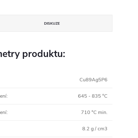
DISKUZE
etry produktu:
Cu89Ag5P6
ení
:
645 - 835 °C
jení
:
710 °C min.
8.2 g / cm3