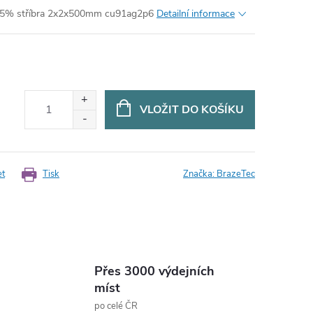
s 5% stříbra 2x2x500mm cu91ag2p6
Detailní informace
VLOŽIT DO KOŠÍKU
et
Tisk
Značka:
BrazeTec
Přes 3000 výdejních
míst
po celé ČR