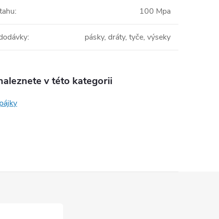
 tahu
:
100 Mpa
dodávky
:
pásky, dráty, tyče, výseky
aleznete v této kategorii
pájky