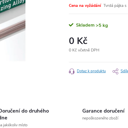
Cena na vyžádání
Tvrdá pájka 
Skladem
>5 kg
0 Kč
0 Kč včetně DPH
Měrná
cena:
Dotaz k produktu
Sdíl
Doručení do druhého
Garance doručení
dne
nepoškozeného zboží
a jakékoliv místo