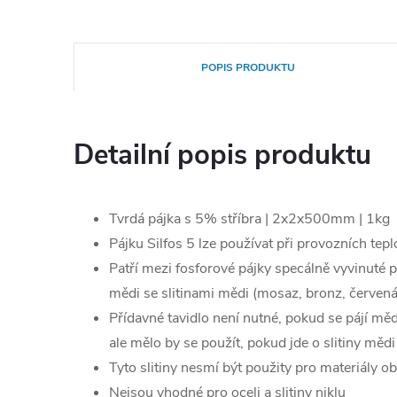
POPIS PRODUKTU
Detailní popis produktu
Tvrdá pájka s 5% stříbra | 2x2x500mm | 1kg
Pájku Silfos 5 lze používat při provozních te
Patří mezi fosforové pájky specálně vyvinuté 
mědi se slitinami mědi (mosaz, bronz, červen
Přídavné tavidlo není nutné, pokud se pájí měď
ale mělo by se použít, pokud jde o slitiny mědi
Tyto slitiny nesmí být použity pro materiály ob
Nejsou vhodné pro oceli a slitiny niklu