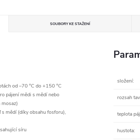
SOUBORY KE STAŽENÍ
Param
složení
:
plotách od –70 °C do +150 °C
pro pájení mědi s mědí nebo
rozsah tav
á mosaz)
 s mědí (díky obsahu fosforu),
teplota pá
sahující síru
hustota
: